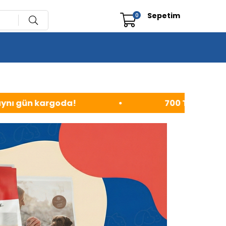
Sepetim
0
700 TL ve üzeri siparişlerinizde kargo ücretsiz!