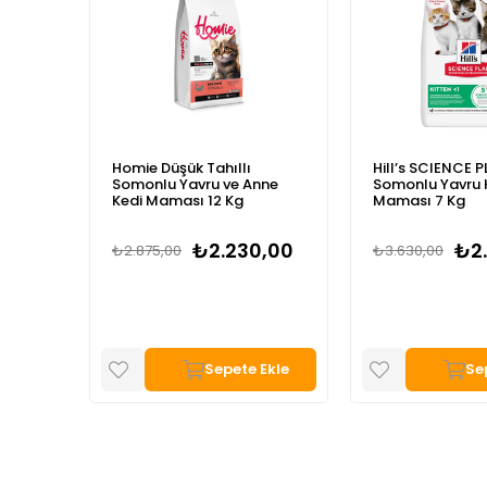
Hill’s SCIENCE PLAN
Mera Cats Natu
nne
Somonlu Yavru Kedi
Somonlu Yavru 
Maması 7 Kg
Maması 2 Kg
,00
₺2.995,00
₺1.800,00
₺3.630,00
Ekle
Sepete Ekle
Se