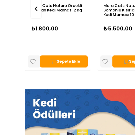
zulu
Mera Cats Nature Ördekli
Mera Cats Natu
 2 Kg
Yetişkin Kedi Maması 2 Kg
Somonlu Kısırlaş
Kedi Maması 10
₺1.800,00
₺5.500,00
Ekle
Sepete Ekle
Se