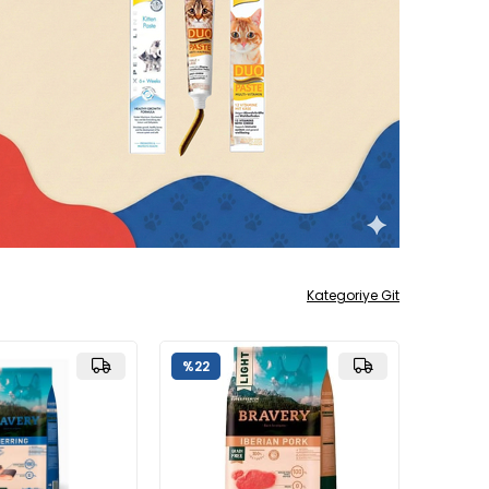
Kategoriye Git
%22
%17