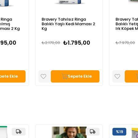
 Ringa
Bravery Tahılsız Ringa
Bravery Tah
rılmış
Balıklı Yaşlı Kedi Maması 2
Balıklı Yet
aması 2 Kg
Kg
Irk Köpek 
795,00
₺1.795,00
₺2.170,00
₺7.970,00
pete Ekle
Sepete Ekle
%19
%14