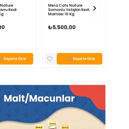
 Nature
Mera Cats Nature
Mera 
vru Kedi
Somonlu Yetişkin Kedi
Yetişk
Kg
Maması 10 Kg
00
₺5.500,00
₺1.8
Sepete Ekle
Sepete Ekle