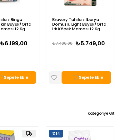
ılsız Ringa
Bravery Tahılsız Iberya
Braver
işkin Büyük/Orta
Domuzlu Light Büyük/Orta
Yetişk
Maması 12 Kg
Irk Köpek Maması 12 Kg
Mamas
₺6.199,00
₺5.749,00
₺7.400,00
₺1.800
Sepete Ekle
Sepete Ekle
Kategoriye Git
%22
%17