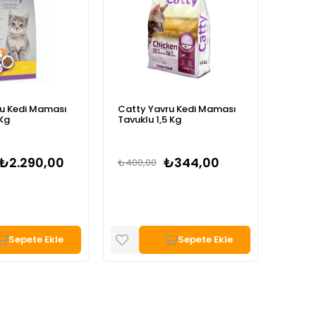
ru Kedi Maması
Homie Düşük Tahıllı
Hill’s
 Kg
Somonlu Yavru ve Anne
Somon
Kedi Maması 12 Kg
Mamas
₺344,00
₺2.230,00
₺2.875,00
₺3.63
Sepete Ekle
Sepete Ekle