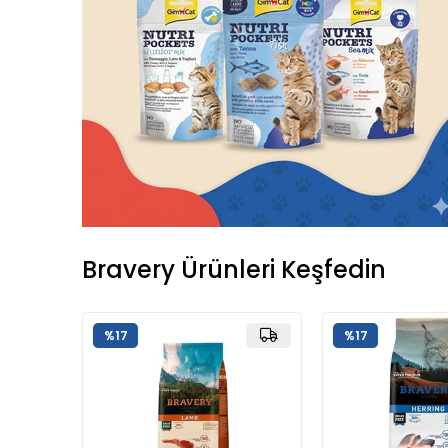
Bravery Ürünleri Keşfedin
%17
%17