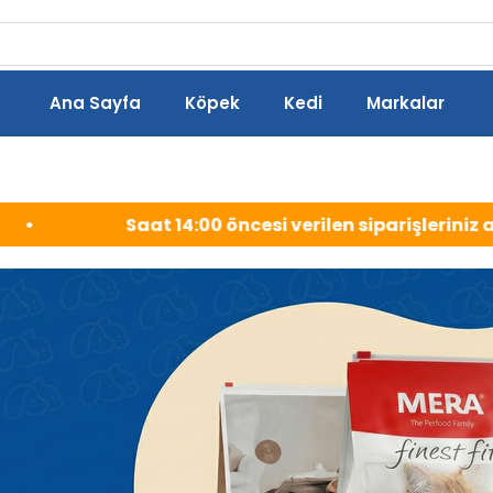
Ana Sayfa
Köpek
Kedi
Markalar
en siparişleriniz aynı gün kargoda!
•