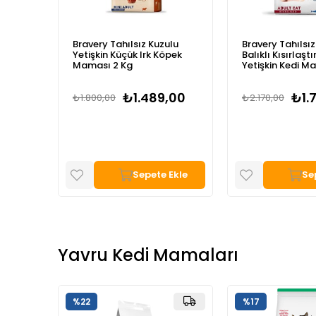
ya
Bravery Tahılsız Kuzulu
Bravery Tahılsız
/Orta
Yetişkin Küçük Irk Köpek
Balıklı Kısırlaştı
 Kg
Maması 2 Kg
Yetişkin Kedi M
9,00
₺1.489,00
₺1.
₺1.800,00
₺2.170,00
Ekle
Sepete Ekle
Se
Yavru Kedi Mamaları
%17