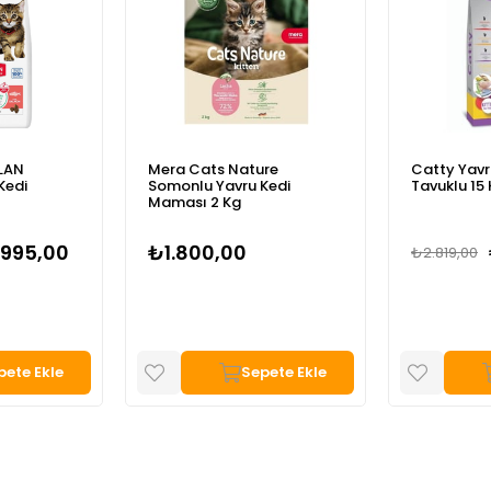
re
Catty Yavru Kedi Maması
Catty Yav
Kedi
Tavuklu 15 Kg
Tavuklu 1,5
₺2.290,00
₺2.819,00
₺400,00
pete Ekle
Sepete Ekle