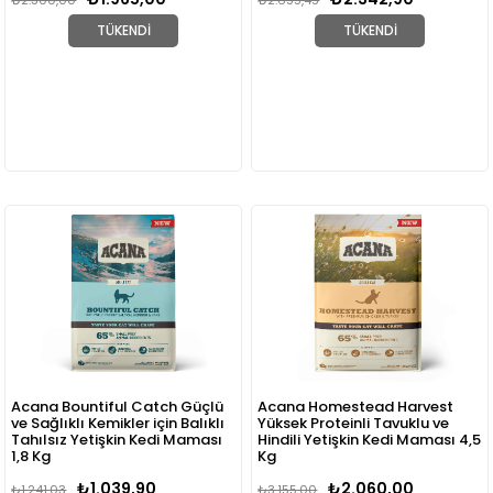
₺2.300,00
₺2.655,45
TÜKENDI
TÜKENDI
Acana Bountiful Catch Güçlü
Acana Homestead Harvest
ve Sağlıklı Kemikler için Balıklı
Yüksek Proteinli Tavuklu ve
Tahılsız Yetişkin Kedi Maması
Hindili Yetişkin Kedi Maması 4,5
1,8 Kg
Kg
₺1.039,90
₺2.060,00
₺1.241,03
₺3.155,00