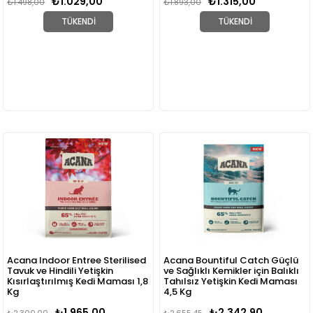
₺1.029,00
₺1.315,00
₺1.498,00
₺1.893,00
TÜKENDI
TÜKENDI
Acana Indoor Entree Sterilised
Acana Bountiful Catch Güçlü
Tavuk ve Hindili Yetişkin
ve Sağlıklı Kemikler için Balıklı
Kısırlaştırılmış Kedi Maması 1,8
Tahılsız Yetişkin Kedi Maması
Kg
4,5 Kg
₺1.965,00
₺2.342,90