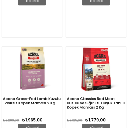
TÜKENDI
TÜKENDI
Acana Grass-Fed Lamb Kuzulu
Acana Classics Red Meat
Tahılsız Köpek Maması 2 Kg
Kuzulu ve Sığır Etli Düşük Tahıllı
Köpek Maması 2 Kg
₺1.965,00
₺1.779,00
₺2.283,00
₺2.125,00