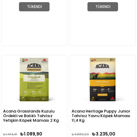
TÜKENDI
TÜKENDI
Acana Grasslands Kuzulu
Acana Heritage Puppy Junior
Ördekli ve Balıklı Tahılsız
Tahılsız Yavru Köpek Maması
Yetişkin Köpek Maması 2 Kg
11,4 Kg
₺1.089,90
₺3.235,00
₺1.414,41
₺4.889,00