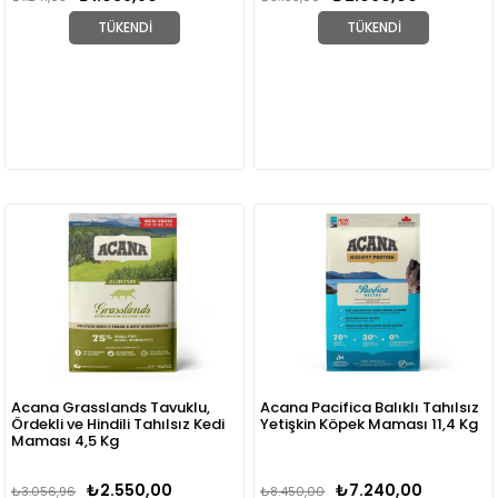
TÜKENDI
TÜKENDI
Acana Grasslands Tavuklu,
Acana Pacifica Balıklı Tahılsız
Ördekli ve Hindili Tahılsız Kedi
Yetişkin Köpek Maması 11,4 Kg
Maması 4,5 Kg
₺2.550,00
₺7.240,00
₺3.056,96
₺8.450,00