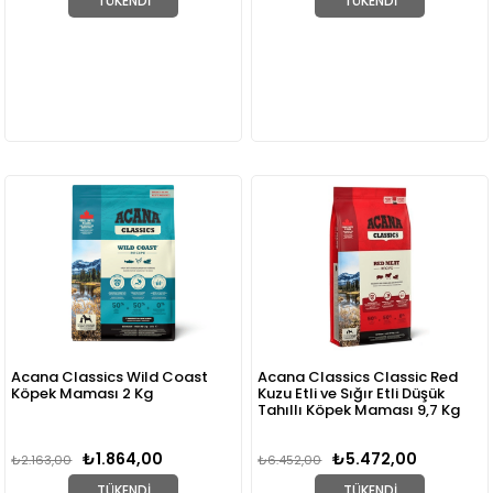
TÜKENDI
TÜKENDI
Acana Classics Wild Coast
Acana Classics Classic Red
Köpek Maması 2 Kg
Kuzu Etli ve Sığır Etli Düşük
Tahıllı Köpek Maması 9,7 Kg
₺1.864,00
₺5.472,00
₺2.163,00
₺6.452,00
TÜKENDI
TÜKENDI