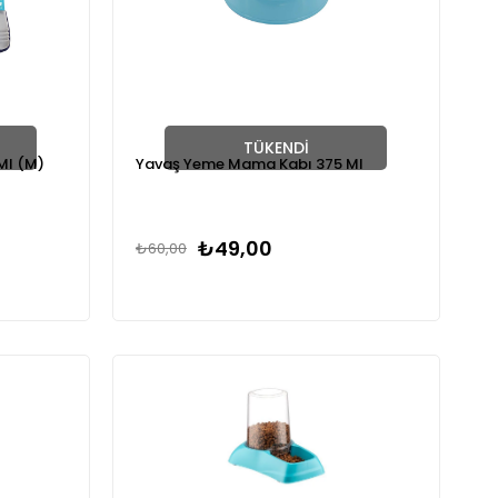
TÜKENDI
Ml (M)
Yavaş Yeme Mama Kabı 375 Ml
₺49,00
₺60,00