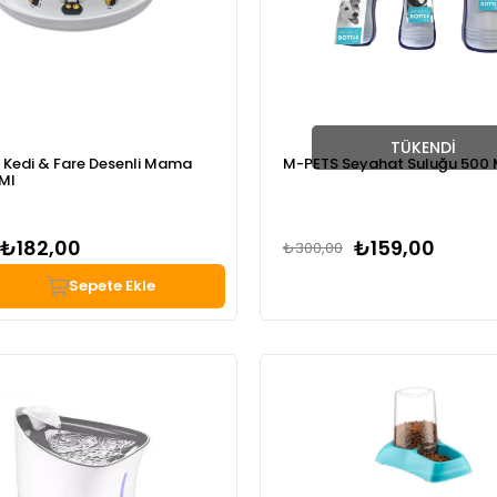
TÜKENDI
Kedi & Fare Desenli Mama
M-PETS Seyahat Suluğu 500 
 Ml
₺182,00
₺159,00
₺300,00
Sepete Ekle