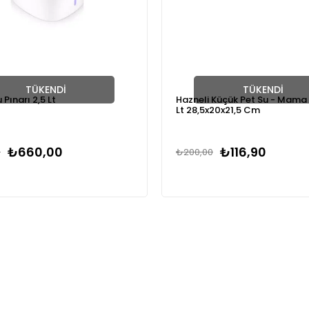
TÜKENDI
TÜKENDI
 Pınarı 2,5 Lt
Hazneli Küçük Pet Su - Mama 
Lt 28,5x20x21,5 Cm
₺660,00
₺116,90
0
₺200,00