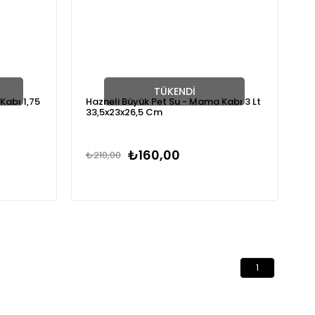
TÜKENDI
Kabı 1,75
Hazneli Büyük Pet Su - Mama Kabı 3 Lt
33,5x23x26,5 Cm
₺160,00
₺210,00
1