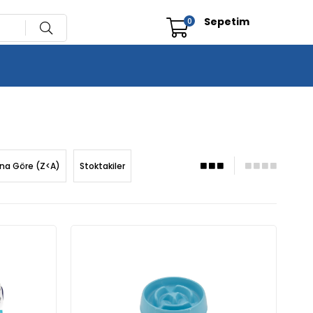
Sepetim
0
ına Göre (Z<A)
Stoktakiler