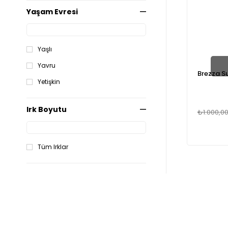
Yaşam Evresi
Yaşlı
Yavru
Brezza Su
Yetişkin
Irk Boyutu
₺1.000,0
Tüm Irklar