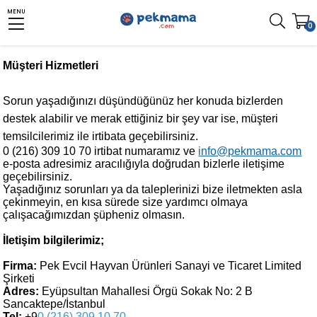
MENU
0
Müşteri Hizmetleri
Sorun yaşadığınızı düşündüğünüz her konuda bizlerden
destek alabilir ve merak ettiğiniz bir şey var ise, müşteri
temsilcilerimiz ile irtibata geçebilirsiniz.
0 (216) 309 10 70 irtibat numaramız ve
info@pekmama.com
e-posta adresimiz aracılığıyla doğrudan bizlerle iletişime
geçebilirsiniz.
Yaşadığınız sorunları ya da taleplerinizi bize iletmekten asla
çekinmeyin, en kısa sürede size yardımcı olmaya
çalışacağımızdan şüpheniz olmasın.
İletişim bilgilerimiz;
Firma:
Pek Evcil Hayvan Ürünleri Sanayi ve Ticaret Limited
Şirketi
Adres:
Eyüpsultan Mahallesi Örgü Sokak No: 2 B
Sancaktepe/İstanbul
Tel:
+9
0 (216) 309 10 70