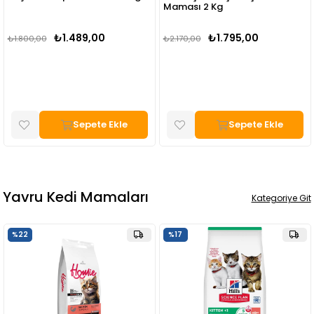
Maması 2 Kg
₺1.489,00
₺1.795,00
₺1.800,00
₺2.170,00
Sepete Ekle
Sepete Ekle
Yavru Kedi Mamaları
Kategoriye Git
%17