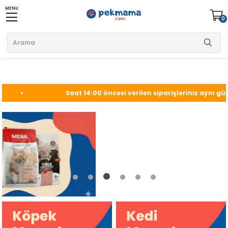
MENU
0
Saat 14:00 öncesi verilen siparişleriniz aynı gün kargoda!