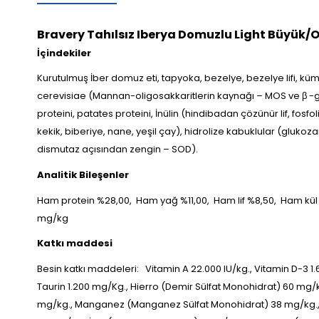
Bravery Tahılsız Iberya Domuzlu Light Büyük/
İçindekiler
Kurutulmuş İber domuz eti, tapyoka, bezelye, bezelye lifi, 
cerevisiae (Mannan-oligosakkaritlerin kaynağı – MOS ve β -gl
proteini, patates proteini, İnülin (hindibadan çözünür lif, fosf
kekik, biberiye, nane, yeşil çay), hidrolize kabuklular (gluk
dismutaz açısından zengin – SOD).
Analitik Bileşenler
Ham protein %28,00,
Ham yağ %11,00,
Ham lif %8,50,
Ham kül
mg/kg
Katkı maddesi
Besin katkı maddeleri:
Vitamin A 22.000 IU/kg., Vitamin D-3 1.
Taurin 1.200 mg/Kg., Hierro (Demir Sülfat Monohidrat) 60 mg/kg.,
mg/kg., Manganez (Manganez Sülfat Monohidrat) 38 mg/kg., Man