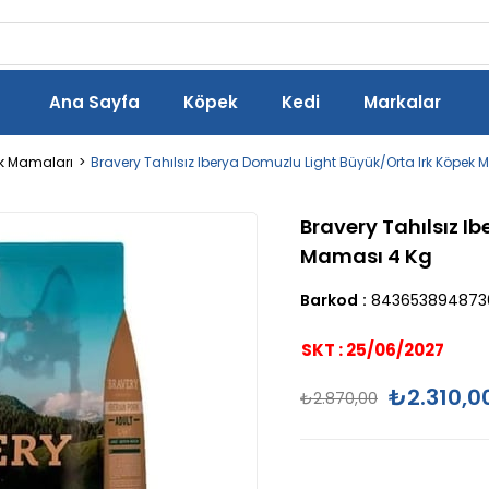
Ana Sayfa
Köpek
Kedi
Markalar
ek Mamaları
Bravery Tahılsız Iberya Domuzlu Light Büyük/Orta Irk Köpek
Bravery Tahılsız I
Maması 4 Kg
Barkod
:
843653894873
SKT : 25/06/2027
₺2.310,0
₺2.870,00