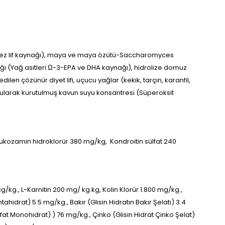
zünmez lif kaynağı), maya ve maya özütü-Saccharomyces
ğı (Yağ asitleri Ω-3-EPA ve DHA kaynağı), hidrolize domuz
len çözünür diyet lifi, uçucu yağlar (kekik, tarçın, karanfil,
urularak kurutulmuş kavun suyu konsantresi (Süperoksit
ukozamin hidroklorür 380 mg/kg,
Kondroitin sülfat 240
g/kg., L-Karnitin 200 mg/ kg.kg, Kolin Klorür 1.800 mg/kg.,
ahidrat) 5.5 mg/kg., Bakır (Glisin Hidratın Bakır Şelatı) 3.4
 Monohidrat) ) 76 mg/kg., Çinko (Glisin Hidrat Çinko Şelat)