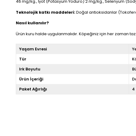
46 mg/kg., İyot (Potasyum Yoduro) 2 mg/kg., Selenyum (Sodyu
Teknolojik katkı maddeleri:
Doğal antioksidanlar (Tokofero
Nasıl kullanılır?
Ürün kuru halde uygulanmalıdır. Köpeğiniz için her zaman taze
Yaşam Evresi
Ye
Tür
K
Irk Boyutu
B
Ürün İçeriği
D
Paket Ağırlığı
4