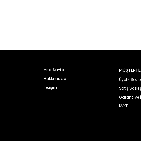
Ana Sayfa
MÜŞTERİ İLİ
KURUMSAL
Hakkımızda
Üyelik Sözl
İletişim
Satış Sözle
Garanti ve 
KVKK