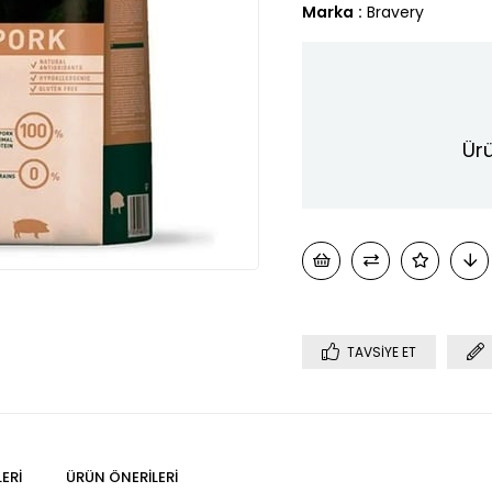
Marka
:
Bravery
Ürü
TAVSIYE ET
ERI
ÜRÜN ÖNERILERI