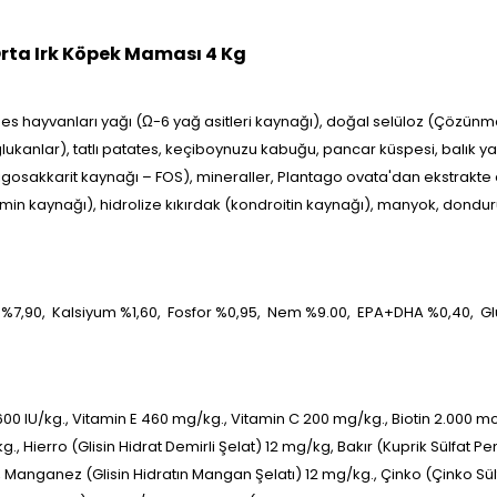
Orta Irk Köpek Maması 4 Kg
kümes hayvanları yağı (Ω-6 yağ asitleri kaynağı), doğal selüloz (Çö
ukanlar), tatlı patates, keçiboynuzu kabuğu, pancar küspesi, balık ya
oligosakkarit kaynağı – FOS), mineraller, Plantago ovata'dan ekstrakte edi
ozamin kaynağı), hidrolize kıkırdak (kondroitin kaynağı), manyok, dond
 %7,90,
Kalsiyum %1,60,
Fosfor %0,95,
Nem %9.00,
EPA+DHA %0,40,
Gl
600 IU/kg., Vitamin E 460 mg/kg., Vitamin C 200 mg/kg., Biotin 2.000 mc
 Hierro (Glisin Hidrat Demirli Şelat) 12 mg/kg, Bakır (Kuprik Sülfat Pent
ganez (Glisin Hidratın Mangan Şelatı) 12 mg/kg., Çinko (Çinko Sülfat