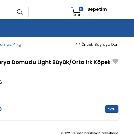
Sepetim
0
 Maması 4 Kg
< < Önceki Sayfaya Dön
berya Domuzlu Light Büyük/Orta Irk Köpek
6
0
%
20
İndirim
₺322,09
`den başlayan taksitlerle