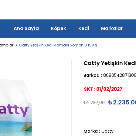
Ana Sayfa
Köpek
Kedi
Markalar
Mamaları
Catty Yetişkin Kedi Maması Somonlu 15 Kg
Catty Yetişkin Ke
Barkod
:
868054287130
SKT : 01/02/2027
₺2.235,0
₺2.737,00
Marka
:
Catty