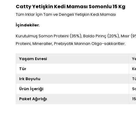
Catty Yetişkin Kedi Maması Somonlu 15 Kg
Tüm Irklar İçin Tam ve Dengeli Yetişkin Kedi Maması
İçindekiler
;
Kurutulmuş Somon Proteini (35%), Baldo Pirinç (20%), Mısır (9%
Proteini, Mineraller, Prebiyotik Mannan Oligo-sakkaritler.
Yaşam Evresi
Ye
Tür
K
Irk Boyutu
T
Ürün İçeriği
S
Paket Ağırlığı
1