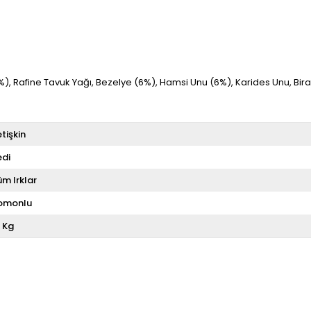
), Rafine Tavuk Yağı, Bezelye (6%), Hamsi Unu (6%), Karides Unu, Bira 
tişkin
edi
üm Irklar
omonlu
5 Kg