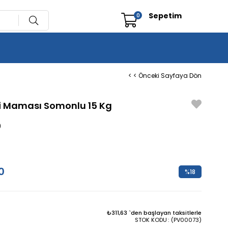
Sepetim
0
< < Önceki Sayfaya Dön
di Maması Somonlu 15 Kg
0
0
%
18
İndirim
₺311,63
`den başlayan taksitlerle
STOK KODU
(PV00073)