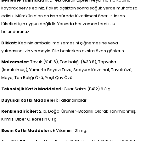
Besleme Talimatları:
Direkt olarak tüpten veya mama kabına
koyarak servis ediniz. Paketi açtıktan sonra soğuk yerde muhafaza
ediniz. Mümkün olan en kısa sürede tüketilmesi önerilir. İnsan
tüketimi için uygun değildir. Yanında her zaman temiz su
bulundurunuz.
Dikkat:
Kedinin ambalaj malzemesini çiğnemesine veya
yutmasına izin vermeyin. Elle beslerken ekstra özen gösterin.
Malzemeler:
Tavuk (%41.6), Ton balığı (%33.8), Tapyoka
(kurutulmuş), Yumurta Beyazı Tozu, Sodyum Kazeinat, Tavuk özü,
Maya, Ton Balığı Özü, Yeşil Çay Özü.
Teknolojik Katkı Maddeleri:
Guar Sakızı (E412) 6.3 g.
Duyusal Katkı Maddeleri:
Tatlandırıcılar.
Renklendiriciler:
2, b, Doğal Ürünler-Botanik Olarak Tanımlanmış,
Kırmızı Biber Oleoresin 0.1 g.
Besin Katkı Maddeleri:
E Vitamini 121 mg.