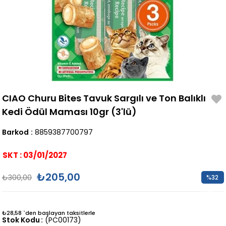
CIAO Churu Bites Tavuk Sargılı ve Ton Balıklı
Kedi Ödül Maması 10gr (3'lü)
Barkod
:
8859387700797
SKT : 03/01/2027
₺205,00
₺300,00
%
32
İndirim
₺28,58
`den başlayan taksitlerle
Stok Kodu
(PC00173)