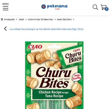
MENU
0
Anasayfa
Kedi
Vitaminler Ek Besinler
Kedi Ödülleri
CIAO Churu Bites Tavuk Sargılı ve Ton Balıklı Kedi Ödül Maması 10gr (3'lü)