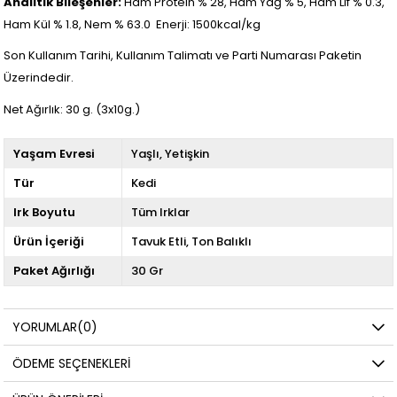
Analitik Bileşenler:
Ham Protein % 28, Ham Yağ % 5, Ham Lif % 0.3,
Ham Kül % 1.8, Nem % 63.0
Enerji: 1500kcal/kg
Son Kullanım Tarihi, Kullanım Talimatı ve Parti Numarası Paketin
Üzerindedir.
Net Ağırlık: 30 g. (3x10g.)
Yaşam Evresi
Yaşlı
Yetişkin
Tür
Kedi
Irk Boyutu
Tüm Irklar
Ürün İçeriği
Tavuk Etli
Ton Balıklı
Paket Ağırlığı
30 Gr
YORUMLAR
(0)
ÖDEME SEÇENEKLERI