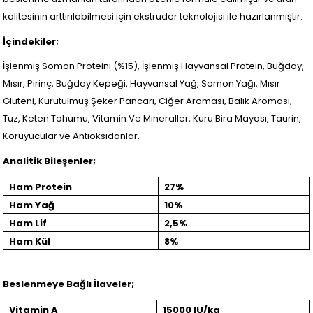
kalitesinin arttırılabilmesi için ekstruder teknolojisi ile hazırlanmıştır.
İçindekiler;
İşlenmiş Somon Proteini (%15), İşlenmiş Hayvansal Protein, Buğday,
Mısır, Pirinç, Buğday Kepeği, Hayvansal Yağ, Somon Yağı, Mısır
Gluteni, Kurutulmuş Şeker Pancarı, Ciğer Aroması, Balık Aroması,
Tuz, Keten Tohumu, Vitamin Ve Mineraller, Kuru Bira Mayası, Taurin,
Koruyucular ve Antioksidanlar.
Analitik Bileşenler;
Ham Protein
27%
Ham Yağ
10%
Ham Lif
2,5%
Ham Kül
8%
Beslenmeye Bağlı İlaveler;
Vitamin A
15000 IU/kg