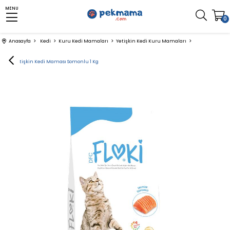
MENU
0
Anasayfa
Kedi
Kuru Kedi Mamaları
Yetişkin Kedi Kuru Mamaları
Floki Yetişkin Kedi Maması Somonlu 1 Kg