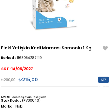
Floki Yetişkin Kedi Maması Somonlu 1 Kg
Barkod
:
8680542871119
SKT : 14/05/2027
₺215,00
₺260,00
%
17
İndirim
₺29,98
`den başlayan taksitlerle
Stok Kodu
(PV00040)
Marka
:
Floki