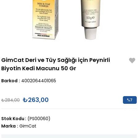
GimCat Deri ve Tüy Sağlığı için Peynirli
Biyotin Kedi Macunu 50 Gr
Barkod
:
4002064401065
₺263,00
₺284,00
%
7
İndirim
Stok Kodu
(PS00060)
Marka
:
GimCat