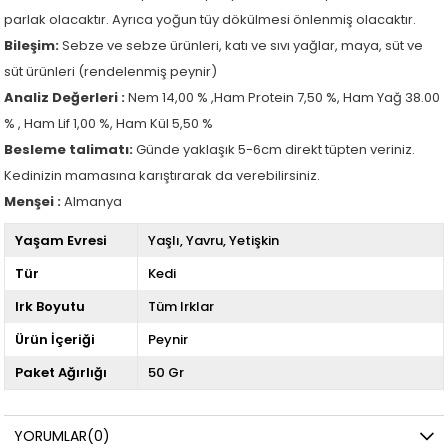
parlak olacaktır. Ayrıca yoğun tüy dökülmesi önlenmiş olacaktır.
Bileşim:
Sebze ve sebze ürünleri, katı ve sıvı yağlar, maya, süt ve
süt ürünleri (rendelenmiş peynir)
Analiz Değerleri :
Nem 14,00 % ,Ham Protein 7,50 %, Ham Yağ 38.00
% , Ham Lif 1,00 %, Ham Kül 5,50 %
Besleme talimatı:
Günde yaklaşık 5-6cm direkt tüpten veriniz.
Kedinizin mamasına karıştırarak da verebilirsiniz.
Menşei :
Almanya
Yaşam Evresi
Yaşlı
Yavru
Yetişkin
Tür
Kedi
Irk Boyutu
Tüm Irklar
Ürün İçeriği
Peynir
Paket Ağırlığı
50 Gr
YORUMLAR
(0)