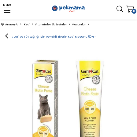
MENU
0
Anasayfa
Kedi
Vitaminler Ek Besinler
Macunlar
GimCat Deri ve Tüy Sağlığı için Peynirli Biyotin Kedi Macunu 50 Gr