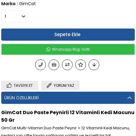
Marka
:
GimCat
Whatsapp Bilgi Hattı
TAVSIYE ET
YORUM YAZ
ÜRÜN ÖZELLIKLERI
GimCat Duo Paste Peynirli 12 Vitaminli Kedi Macunu
50 Gr
GimCat Multi-Vitamin Duo Paste Peynir + 12 Vitaminli Kedi Macunu,
kediniz için çifte fayda sağlayan sağlıklı ve lezzetli bir tat