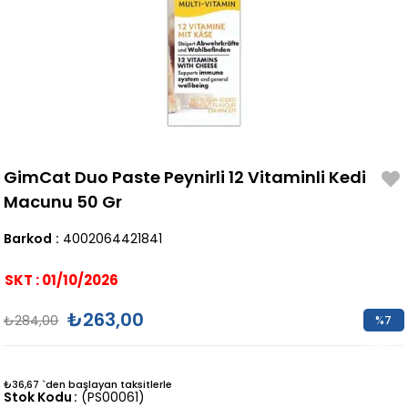
GimCat Duo Paste Peynirli 12 Vitaminli Kedi
Macunu 50 Gr
Barkod
:
4002064421841
SKT : 01/10/2026
₺263,00
₺284,00
%
7
İndirim
₺36,67
`den başlayan taksitlerle
Stok Kodu
(PS00061)