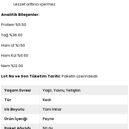
·
Lezzet arttırıcı içermez.
Analitik Bileşenler:
Protein %5.50
Yağ %36.00
Ham Lif %1.50
Ham Kül %6.50
Nem %12.00
Lot No ve Son Tüketim Tarihi:
Paketin üzerindedir.
Yaşam Evresi
Yaşlı
Yavru
Yetişkin
Tür
Kedi
Irk Boyutu
Tüm Irklar
Ürün İçeriği
Peynir
Paket Ağırlığı
50 Gr