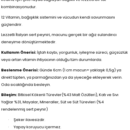
kombinasyonudur.
12 Vitamin, bağışıklık sistemini ve vücudun kendi savunmasını
güçlendirir.
Lezzetli İtalyan sert peyniri, macunu gerçek bir ağız sulandırıcı
deneyime dönüştürmektedir.
Kullanım Önerisi:
İştah kaybı, yorgunluk, iyileşme süreci, güçsüzlük
veya artan vitamin ihtiyacının olduğu tüm durumlarda.
Beslenme Önerisi:
Günde 6cm (1 cm macun= yaklaşık 0,5g) ya
direkt tüpten, ya parmağınızdan ya da yiyeceğe ekleyerek verin.
Oda sıcaklığında besleyin.
Bileşim:
Bitkisel Kökenli Türevler(%43 Malt Özütleri), Katı ve Sıvı
Yağlar %31, Mayalar, Mineraller, Süt ve Süt Türevleri (%4
rendelenmiş sert peynir)
·
Şeker ilavesizdir.
·
Yapay koruyucu içermez.