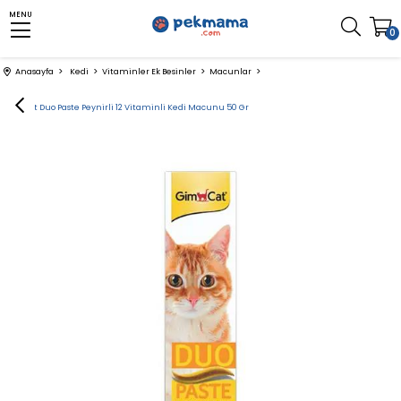
MENU
0
Anasayfa
Kedi
Vitaminler Ek Besinler
Macunlar
GimCat Duo Paste Peynirli 12 Vitaminli Kedi Macunu 50 Gr