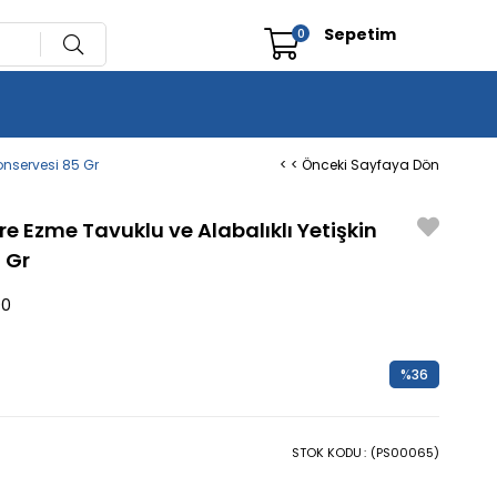
Sepetim
0
onservesi 85 Gr
< < Önceki Sayfaya Dön
 Ezme Tavuklu ve Alabalıklı Yetişkin
 Gr
90
%
36
İndirim
STOK KODU
(PS00065)