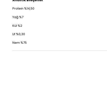
Analitik Bileşenler
Protein %14,50
Yağ %7
Kül %2
Lif %0,30
Nem %75