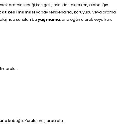
ek protein içeriği kas gelişimini desteklerken, alabalığın
cat kedi maması
yapay renklendirici, koruyucu veya aroma
lajında sunulan bu
yaş mama
, ana öğün olarak veya kuru
ımcı olur.
umurta kabuğu, Kurutulmuş arpa otu.