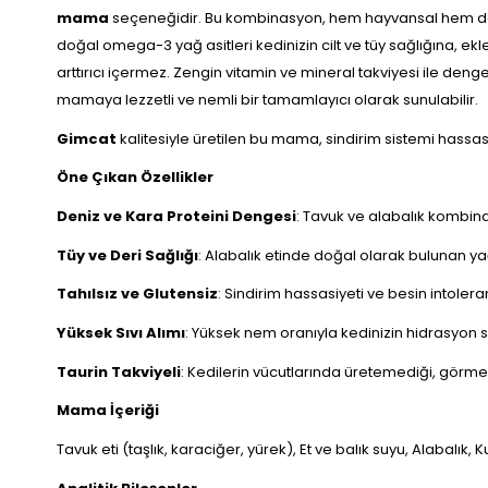
mama
seçeneğidir. Bu kombinasyon, hem hayvansal hem de balı
doğal omega-3 yağ asitleri kedinizin cilt ve tüy sağlığına, ek
arttırıcı içermez. Zengin vitamin ve mineral takviyesi ile deng
mamaya lezzetli ve nemli bir tamamlayıcı olarak sunulabilir.
Gimcat
kalitesiyle üretilen bu mama, sindirim sistemi hassas
Öne Çıkan Özellikler
Deniz ve Kara Proteini Dengesi
: Tavuk ve alabalık kombina
Tüy ve Deri Sağlığı
: Alabalık etinde doğal olarak bulunan ya
Tahılsız ve Glutensiz
: Sindirim hassasiyeti ve besin intolera
Yüksek Sıvı Alımı
: Yüksek nem oranıyla kedinizin hidrasyon s
Taurin Takviyeli
: Kedilerin vücutlarında üretemediği, görme ve 
Mama İçeriği
Tavuk eti (taşlık, karaciğer, yürek), Et ve balık suyu, Alabal