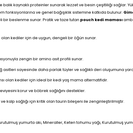
k kaynaklı proteinler sunarak lezzet ve besin çeşitliliği sağlar. Yüks
lem fonksiyonlarına ve genel bağışıklık sistemine katkıda bulunur.
Gim
eli bir beslenme sunar. Pratik ve taze tutan
pouch kedi maması
amba
 olan kediler için de uygun, dengeli bir öğün sunar.
syonuyla zengin bir amino asit profili sunar.
ğ asitleri sayesinde daha parlak tüyler ve sağlıklı deri oluşumuna yard
nsı olan kediler için ideal bir kedi yaş mama alternatifidir.
eviyesini korur ve böbrek sağlığını destekler.
kalp sağlığı için kritik olan taurin bileşeni ile zenginleştirilmiştir.
ık, Kurutulmuş yumurta akı, Mineraller, Keten tohumu yağı, Kurutulmuş y