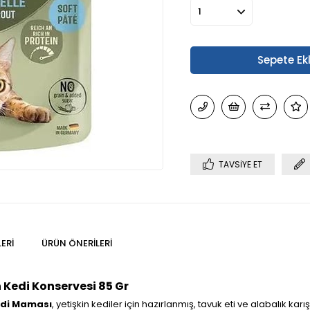
TAVSIYE ET
ERI
ÜRÜN ÖNERILERI
 Kedi Konservesi 85 Gr
edi Maması
, yetişkin kediler için hazırlanmış, tavuk eti ve alabalık ka