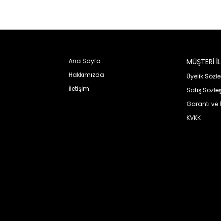
Ana Sayfa
MÜŞTERİ İLİ
KURUMSAL
Hakkımızda
Üyelik Sözl
İletişim
Satış Sözle
Garanti ve 
KVKK