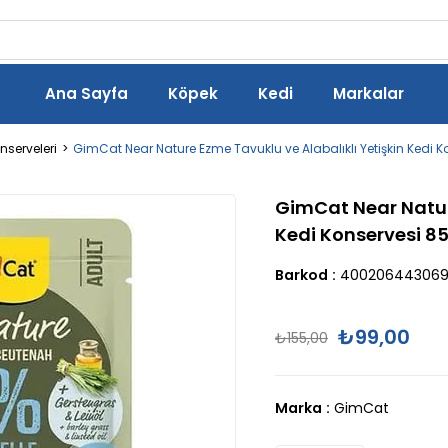
Ana Sayfa
Köpek
Kedi
Markalar
onserveleri
GimCat Near Nature Ezme Tavuklu ve Alabalıklı Yetişkin Kedi K
GimCat Near Nature
Kedi Konservesi 85
Barkod
:
40020644306
₺99,00
₺155,00
Marka
:
GimCat