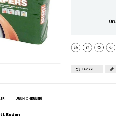
Ürü
TAVSIYE ET
ERI
ÜRÜN ÖNERILERI
et L Beden