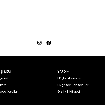
ŞKİLERİ
YARDIM
eşmesi
Müşteri Hizmetleri
şmesi
Sıkça Sorulan Sorular
İade Koşulları
Gizlilik Bildirgesi