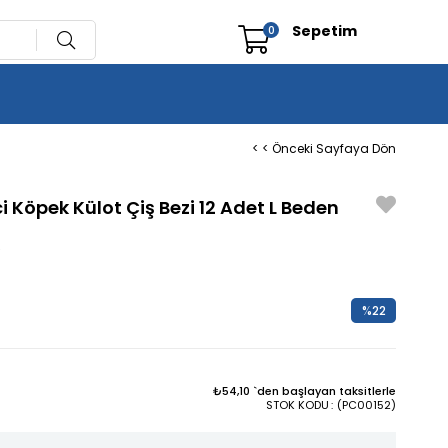
Sepetim
0
< < Önceki Sayfaya Dön
i Köpek Külot Çiş Bezi 12 Adet L Beden
5
%
22
İndirim
₺54,10
`den başlayan taksitlerle
STOK KODU
(PC00152)