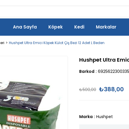
Ana Sayfa
Köpek
Kedi
Markalar
eri
Hushpet Ultra Emici Köpek Külot Çiş Bezi 12 Adet L Beden
Hushpet Ultra Emic
Barkod
:
692562230033
₺388,00
₺500,00
Marka
:
Hushpet