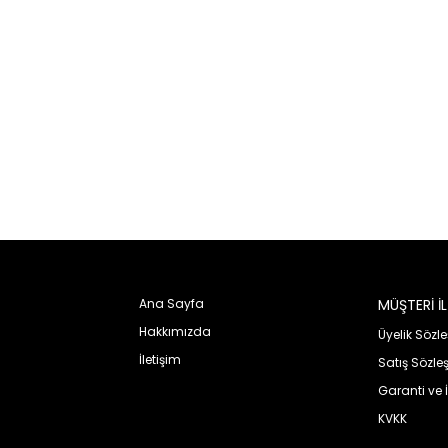
Ana Sayfa
MÜŞTERİ İLİ
KURUMSAL
Hakkımızda
Üyelik Sözl
İletişim
Satış Sözle
Garanti ve 
KVKK