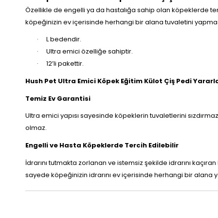
Özellikle de engelli ya da hastalığa sahip olan köpeklerde te
köpeğinizin ev içerisinde herhangi bir alana tuvaletini yapm
·
L bedendir.
·
Ultra emici özelliğe sahiptir.
·
12’li pakettir.
Hush Pet Ultra Emici Köpek Eğitim Külot Çiş Pedi Yararla
Temiz Ev Garantisi
Ultra emici yapısı sayesinde köpeklerin tuvaletlerini sızdırm
olmaz.
Engelli ve Hasta Köpeklerde Tercih Edilebilir
İdrarını tutmakta zorlanan ve istemsiz şekilde idrarını kaçıran 
sayede köpeğinizin idrarını ev içerisinde herhangi bir alan