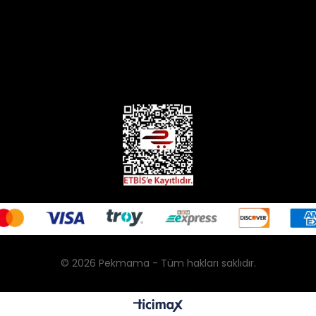
© 2026 Pekmama - Tüm hakları saklıdır.