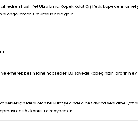
rcih edilen Hush Pet Ultra Emici Köpek Külot Çiş Pedi, köpeklerin ameli
asını engellemeniz mümkün hale gelir.
rı
az ve emerek bezin içine hapseder. Bu sayede köpeğinizin idrarının ev i
köpekler için ideal olan bu külot şeklindeki bez ayrıca yeni ameliyat ol
a yapması da söz konusu olmayacaktır.