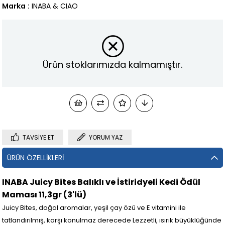
Marka
:
INABA & CIAO
Ürün stoklarımızda kalmamıştır.
TAVSIYE ET
YORUM YAZ
ÜRÜN ÖZELLIKLERI
INABA Juicy Bites Balıklı ve İstiridyeli Kedi Ödül
Maması 11,3gr (3'lü)
Juicy Bites, doğal aromalar, yeşil çay özü ve E vitamini ile
tatlandırılmış, karşı konulmaz derecede Lezzetli, ısırık büyüklüğünde