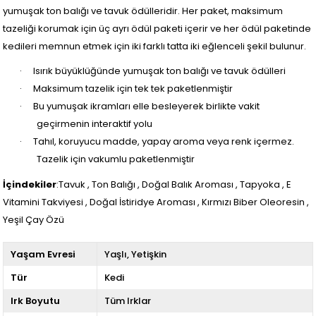
yumuşak ton balığı ve tavuk ödülleridir. Her paket, maksimum
tazeliği korumak için üç ayrı ödül paketi içerir ve her ödül paketinde
kedileri memnun etmek için iki farklı tatta iki eğlenceli şekil bulunur.
·
Isırık büyüklüğünde yumuşak ton balığı ve tavuk ödülleri
·
Maksimum tazelik için tek tek paketlenmiştir
·
Bu yumuşak ikramları elle besleyerek birlikte vakit
geçirmenin interaktif yolu
·
Tahıl, koruyucu madde, yapay aroma veya renk içermez.
Tazelik için vakumlu paketlenmiştir
İçindekiler
:Tavuk , Ton Balığı , Doğal Balık Aroması , Tapyoka , E
Vitamini Takviyesi , Doğal İstiridye Aroması , Kırmızı Biber Oleoresin ,
Yeşil Çay Özü
Yaşam Evresi
Yaşlı
Yetişkin
Tür
Kedi
Irk Boyutu
Tüm Irklar