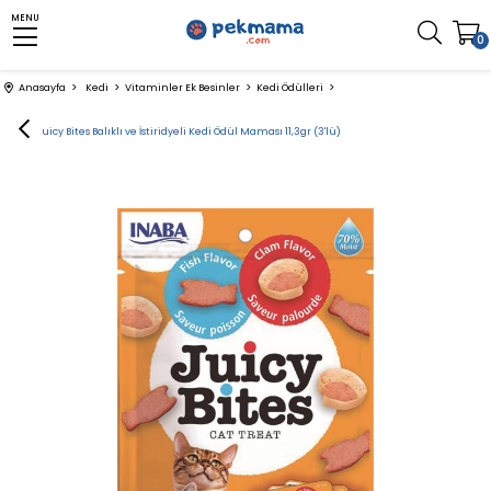
MENU
0
Anasayfa
Kedi
Vitaminler Ek Besinler
Kedi Ödülleri
INABA Juicy Bites Balıklı ve İstiridyeli Kedi Ödül Maması 11,3gr (3'lü)