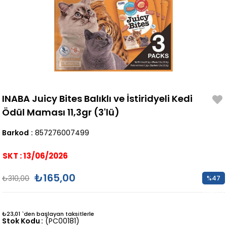
INABA Juicy Bites Balıklı ve İstiridyeli Kedi
Ödül Maması 11,3gr (3'lü)
Barkod
:
857276007499
SKT : 13/06/2026
₺165,00
₺310,00
%
47
İndirim
₺23,01
`den başlayan taksitlerle
Stok Kodu
(PC00181)