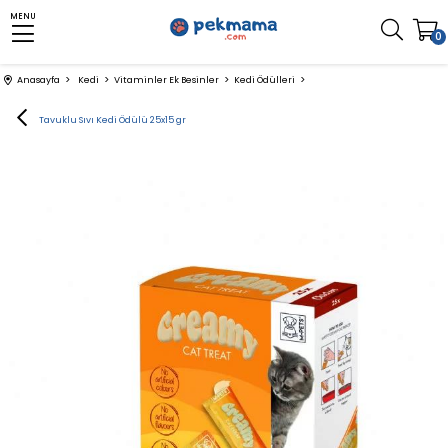
MENU
0
Anasayfa
Kedi
Vitaminler Ek Besinler
Kedi Ödülleri
M-Pets Tavuklu Sıvı Kedi Ödülü 25x15 gr