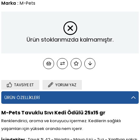
Marka
:
M-Pets
Ürün stoklarımızda kalmamıştır.
TAVSIYE ET
YORUM YAZ
ÜRÜN ÖZELLIKLERI
M-Pets Tavuklu Sıvı Kedi Ödülü 25x15 gr
Renklendirici, aroma ve koruyucu içermez. Kedilerin sağlıklı
yaşamları için yüksek oranda nem içerir.
İçindekiler
: Tavuk % 42 - Nişasta - Maya özü - Tuz - Xanthan sakızı