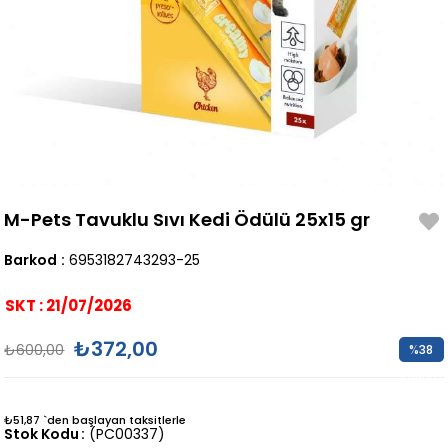
M-Pets Tavuklu Sıvı Kedi Ödülü 25x15 gr
Barkod
:
6953182743293-25
SKT : 21/07/2026
₺372,00
₺600,00
%
38
İndirim
₺51,87
`den başlayan taksitlerle
Stok Kodu
(PC00337)