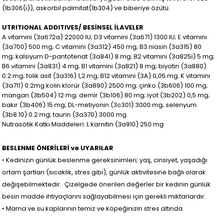
(1b306(i)), askorbil palmitat(1b304) ve biberiye özütü.
UTRITIONAL ADDITIVES/ BESİNSEL İLAVELER
A vitamini (3a672a) 22000 IU; D3 vitamini (3a671) 1300 IU; E vitamini
(3a700) 500 mg; C vitamini (3a312) 450 mg; B3 niasin (3a315) 80
mg; kalsiyum D-pantotenat (3a841) 8 mg; B2 vitamini (3a825i) 5 mg;
B6 vitamini (3a831) 4 mg; B1 vitamini (3a821) 8 mg; biyotin (3a880)
0.2 mg; folik asit (3a316) 1,2 mg; B12 vitamini (3A) 0,05 mg; K vitamini
(3a711) 0.2mg kolin klorür (3a890) 2500 mg; çinko (3b606) 100 mg;
mangan (3b504) 12 mg; demir (3b106) 80 mg; iyot (3b202) 0,5 mg;
bakır (3b406) 15 mg; DL-metiyonin (3c301) 3000 mg; selenyum
(3b8.10) 0.2 mg; taurin (3a370) 3000 mg.
Nutrasötik Katkı Maddeleri: L karnitin (3a910) 250 mg
BESLENME ÖNERİLERİ ve UYARILAR
• Kedinizin günlük beslenme gereksinimleri; yaş, cinsiyet, yaşadığı
ortam şartları (sıcaklık, stres gibi), günlük aktivitesine bağlı olarak
değişebilmektedir. Çizelgede önerilen değerler bir kedinin günlük
besin madde ihtiyaçlarını sağlayabilmesi için gerekli miktarlardır.
• Mama ve su kaplarının temiz ve köpeğinizin stres altında