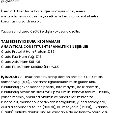
güçlendirir.
İçerdiği L-karnitin ile karaciğer sağlığını korur, enerji
metabolizmasını düzenleyici etkisi ile kedinizin ideal silüetini
korumasına yardımcı olur.
Yucca schidigera özütü ile dışkı kokusunu azaltır.
TAM BESLEYİCİ KURU KEDİ MAMASI
ANALYTICAL CONSTITUENTS/ ANALİTİK BİLEŞENLER
Crude Protein/ Ham Protein :%36
Crude Fat/ Ham Yağ :%18
Crude Ash/ Ham Kül :%8
Crude Fiber/ Ham Selüloz (Lif) :%3,5
İÇİNDEKİLER
: Tavuk proteini, pirinç, somon proteini (%12), mısır,
somon yağı (%4), konsantre lignoselüloz, mısır gluten unu,
kurutulmuş şeker pancarı posası, bira mayası, balık aroması,
kurutulmuş peynir altı suyu tozu, psyllium lifi, kenevir tohumu, kızılcık,
yaban mersini, spirulina, vitamin ve mineraller, mikronize
klinoptilolit, mannanoligosakkarit, betaglukan, yucca schidigera,
quillaja saponaria, taurin (3a370), DL-metiyonin (3c301), L-karnitin
(3a910), antioksidanlar: bitkisel yağdan elde edilmiş tokoferol özü