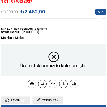
SKT : 07/02/2027
₺2.482,00
₺3.000,00
%
17
İndirim
₺346,07
`den başlayan taksitlerle
Stok Kodu
(PH00008)
Marka
:
Midos
Ürün stoklarımızda kalmamıştır.
TAVSIYE ET
YORUM YAZ