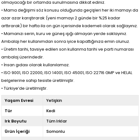
olmayacağı bir ortamda sunulmasına dikkat ediniz.
• Mama değişimi söz konusu olduğunda geçişleri her iki mamayı da
azar azar karıştırarak (yeni mamayı 2 günde bir %25 kadar
arttırarak) bir hafta ila on gün içerisinde kademeli olarak sağlayınız.
• Mamanızı serin, kuru ve güneş ışığı almayan yerde saklayınız.
Ambalajı her kullanımdan sonra iyice kapattığınıza emin olunuz.
• Üretim tarihi, tavsiye edilen son kullanma tarihi ve parti numarası
ambalaj üzerindedir.
• İnsan gıdası olarak kullanılamaz.
• ISO 9001, ISO 22000, ISO 14001, ISO 45001, ISO 22716 GMP ve HELAL
belgelerine sahip tesiste üretilmiştir.
• Türkiye’de üretilmiştir.
Yaşam Evresi
Yetişkin
Tür
Kedi
Irk Boyutu
Tüm Irklar
Ürün İçeriği
Somonlu