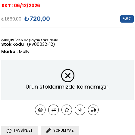
SKT : 06/12/2026
₺720,00
₺1.680,00
%
57
İndirim
₺100,39
`den başlayan taksitlerle
Stok Kodu
(PV00032-12)
Marka
:
Molly
Ürün stoklarımızda kalmamıştır.
TAVSIYE ET
YORUM YAZ