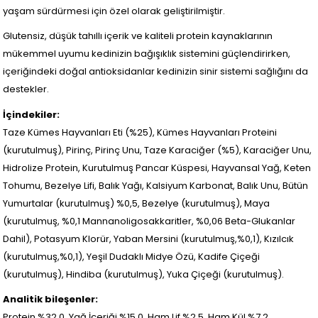
yaşam sürdürmesi için özel olarak geliştirilmiştir.
Glutensiz, düşük tahıllı içerik ve kaliteli protein kaynaklarının
mükemmel uyumu kedinizin bağışıklık sistemini güçlendirirken,
içeriğindeki doğal antioksidanlar kedinizin sinir sistemi sağlığını da
destekler.
İçindekiler:
Taze Kümes Hayvanları Eti (%25), Kümes Hayvanları Proteini
(kurutulmuş), Pirinç, Pirinç Unu, Taze Karaciğer (%5), Karaciğer Unu,
Hidrolize Protein, Kurutulmuş Pancar Küspesi, Hayvansal Yağ, Keten
Tohumu, Bezelye Lifi, Balık Yağı, Kalsiyum Karbonat, Balık Unu, Bütün
Yumurtalar (kurutulmuş) %0,5, Bezelye (kurutulmuş), Maya
(kurutulmuş, %0,1 Mannanoligosakkaritler, %0,06 Beta-Glukanlar
Dahil), Potasyum Klorür, Yaban Mersini (kurutulmuş,%0,1), Kızılcık
(kurutulmuş,%0,1), Yeşil Dudaklı Midye Özü, Kadife Çiçeği
(kurutulmuş), Hindiba (kurutulmuş), Yuka Çiçeği (kurutulmuş).
Analitik bileşenler:
Protein %32,0, Yağ İçeriği %15,0, Ham Lif %2,5, Ham Kül %7,2