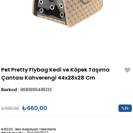
Pet Pretty Flybag Kedi ve Köpek Taşıma
Çantası Kahverengi 44x28x28 Cm
Barkod
:
8681999485133
₺660,00
₺990,00
%
33
İndirim
₺92,03
`den başlayan taksitlerle