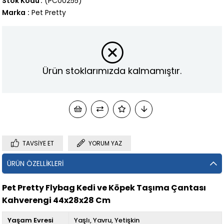
Stok Kodu
(PC00255)
Marka
:
Pet Pretty
Ürün stoklarımızda kalmamıştır.
TAVSIYE ET
YORUM YAZ
ÜRÜN ÖZELLIKLERI
Pet Pretty Flybag Kedi ve Köpek Taşıma Çantası
Kahverengi 44x28x28 Cm
Yaşam Evresi
Yaşlı
Yavru
Yetişkin