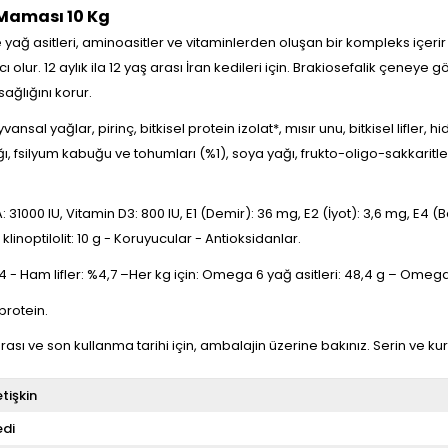
 Maması 10 Kg
 yağ asitleri, aminoasitler ve vitaminlerden oluşan bir kompleks içer
ur. 12 aylık ila 12 yaş arası İran kedileri için. Brakiosefalik çeneye 
sağlığını korur.
sal yağlar, pirinç, bitkisel protein izolat*, mısır unu, bitkisel lifler, h
yağı, fsilyum kabuğu ve tohumları (%1), soya yağı, frukto-oligo-sakkar
31000 IU, Vitamin D3: 800 IU, E1 (Demir): 36 mg, E2 (İyot): 3,6 mg, E4 (
inoptilolit: 10 g - Koruyucular - Antioksidanlar.
 - Ham lifler: %4,7 –Her kg için: Omega 6 yağ asitleri: 48,4 g – Omega 3
protein.
ası ve son kullanma tarihi için, ambalajin üzerine bakınız. Serin ve kur
tişkin
edi