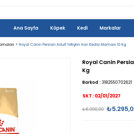
Ana Sayfa
Köpek
Kedi
Markalar
Mamaları
Royal Canin Persian Adult Yetişkin İran Kedisi Maması 10 Kg
Royal Canin Persia
Kg
Barkod
:
3182550702621
SKT : 02/01/2027
₺5.295,
₺6.990,00