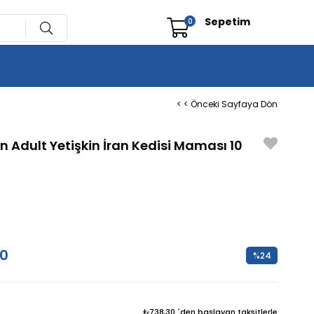
Sepetim
0
< < Önceki Sayfaya Dön
n Adult Yetişkin İran Kedisi Maması 10
00
%
24
İndirim
₺738,30
`den başlayan taksitlerle