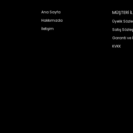
Ana Sayfa
MÜŞTERİ İLİ
KURUMSAL
Hakkımızda
Üyelik Sözl
İletişim
Satış Sözle
Garanti ve 
KVKK