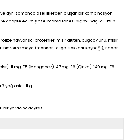
ir ve aynı zamanda özel liflerden oluşan bir kombinasyon
göre adapte edilmiş özel mama tanesi biçimi. Sağlıklı, uzun
idrolize hayvansal proteinler, mısır gluten, buğday unu, mısır,
itler, hidrolize maya (mannan-oligo-sakkarit kaynağı), hodan
Bakır): 11 mg, E5 (Manganez): 47 mg, E6 (Çinko): 140 mg, E8
 yağ asidi: 11 g.
u bir yerde saklayınız.