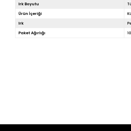
Irk Boyutu
T
Ürün İçeriği
K
Irk
P
Paket Ağırlığı
1