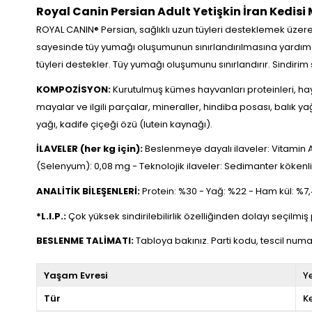
Royal Canin Persian Adult Yetişkin İran Kedisi
ROYAL CANIN® Persian, sağlıklı uzun tüyleri desteklemek üzere
sayesinde tüy yumağı oluşumunun sınırlandırılmasına yardımcı ol
tüyleri destekler. Tüy yumağı oluşumunu sınırlandırır. Sindirim 
KOMPOZİSYON:
Kurutulmuş kümes hayvanları proteinleri, hayvan
mayalar ve ilgili parçalar, mineraller, hindiba posası, balık 
yağı, kadife çiçeği özü (lutein kaynağı).
İLAVELER (her kg için):
Beslenmeye dayalı ilaveler: Vitamin A: 
(Selenyum): 0,08 mg - Teknolojik ilaveler: Sedimanter kökenli kl
ANALİTİK BİLEŞENLERİ:
Protein: %30 - Yağ: %22 - Ham kül: %7,4
*L.I.P.:
Çok yüksek sindirilebilirlik özelliğinden dolayı seçilmiş 
BESLENME TALİMATI:
Tabloya bakınız. Parti kodu, tescil numar
Yaşam Evresi
Ye
Tür
K