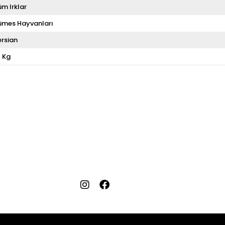
üm Irklar
ümes Hayvanları
ersian
0 Kg