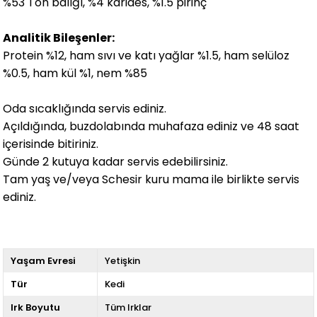
%53 Ton balığı, %4 karides, %1.5 pirinç
Analitik Bileşenler:
Protein %12, ham sıvı ve katı yağlar %1.5, ham selüloz
%0.5, ham kül %1, nem %85
Oda sıcaklığında servis ediniz.
Açıldığında, buzdolabında muhafaza ediniz ve 48 saat
içerisinde bitiriniz.
Günde 2 kutuya kadar servis edebilirsiniz.
Tam yaş ve/veya Schesir kuru mama ile birlikte servis
ediniz.
Yaşam Evresi
Yetişkin
Tür
Kedi
Irk Boyutu
Tüm Irklar