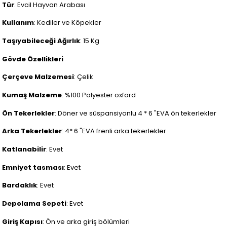
Tür
: Evcil Hayvan Arabası
Kullanım
: Kediler ve Köpekler
Taşıyabileceği Ağırlık
: 15 Kg
Gövde Özellikleri
Çerçeve Malzemesi
: Çelik
Kumaş Malzeme
: %100 Polyester oxford
Ön Tekerlekler
: Döner ve süspansiyonlu 4 * 6 "EVA ön tekerlekler
Arka Tekerlekler
: 4* 6 "EVA frenli arka tekerlekler
Katlanabilir
: Evet
Emniyet tasması
: Evet
Bardaklık
: Evet
Depolama Sepeti
: Evet
Giriş Kapısı
: Ön ve arka giriş bölümleri